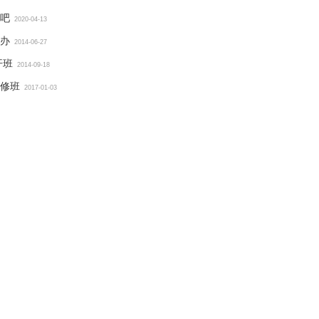
习吧
2020-04-13
办
2014-06-27
开班
2014-09-18
修班
2017-01-03
新发展大会
社会工作助力乡村振兴大会
中社联ESG联席会议