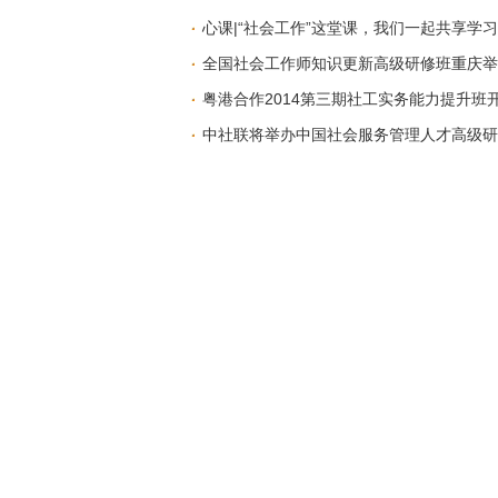
心课|“社会工作”这堂课，我们一起共享学
全国社会工作师知识更新高级研修班重庆举
粤港合作2014第三期社工实务能力提升班
中社联将举办中国社会服务管理人才高级研
微博推荐
图片推荐
全国社会工作党建经验会
全国社工机构创
头条推荐
中央社会工作部召开《中共中央 国务院关于
中国社会工作联合会党委组织党员、骨干赴北