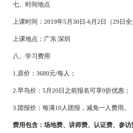
七、
时间地点
上课时间：
2019
年
5
月
30
日
-6
月
2
日（
29
日全
上课地点：广东 深圳
八、
学习费用
1.
原价：
3680
元
/
每人；
2.
早鸟价：
5
月
20
日之前报名可享
9
折优惠；
3.
团报价：每满
10
人团报，减免一人费用。
费用包含：场地费、讲师费、认证费、参访