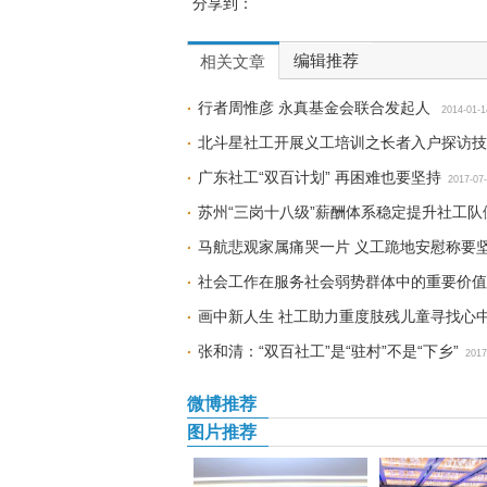
分享到：
编辑推荐
相关文章
行者周惟彦 永真基金会联合发起人
2014-01-1
北斗星社工开展义工培训之长者入户探访技
广东社工“双百计划” 再困难也要坚持
2017-07
苏州“三岗十八级”薪酬体系稳定提升社工队
马航悲观家属痛哭一片 义工跪地安慰称要
社会工作在服务社会弱势群体中的重要价值
画中新人生 社工助力重度肢残儿童寻找心
张和清：“双百社工”是“驻村”不是“下乡”
2017
微博推荐
图片推荐