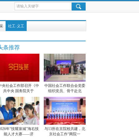
采
社工·义工
头条推荐
中央社会工作部召开《中
中国社会工作联合会党委
共中央 国务院关于
组织党员、骨干赴北
2026年“技耀泉城”海右技
与13所在京院校共建，北
能人才大赛——济
京社会工作“两院一