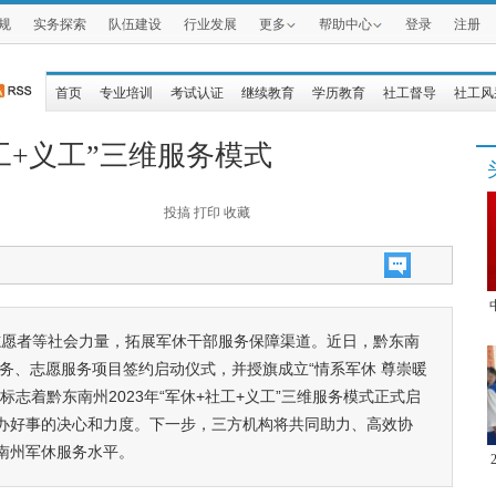
规
实务探索
队伍建设
行业发展
更多
帮助中心
登录
注册
首页
专业培训
考试认证
继续教育
学历教育
社工督导
社工风
工+义工”三维服务模式
投搞
打印
收藏
志愿者等社会力量，拓展军休干部服务保障渠道。近日，黔东南
工服务、志愿服务项目签约启动仪式，并授旗成立“情系军休 尊崇暖
志着黔东南州2023年“军休+社工+义工”三维服务模式正式启
办好事的决心和力度。下一步，三方机构将共同助力、高效协
南州军休服务水平。