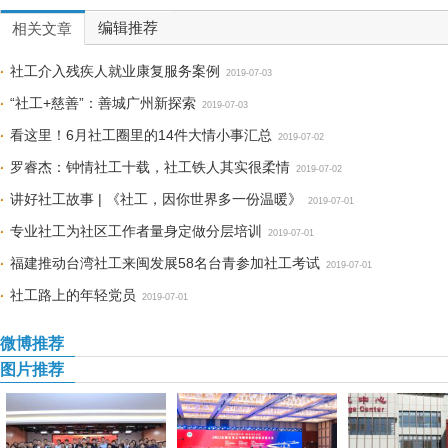
编辑推荐
相关文章
社工介入残疾人就业康复服务案例
2019-07-03
“社工+慈善”：善城广州新探索
2019-07-03
看这里！6月社工圈里的14件大情小事汇总
2019-07-02
罗睿杰：钟情社工十载，社工铁人其实很柔情
2019-07-02
讲好社工故事 | 《社工，因你世界多一份温暖》
2019-07-01
专业社工为社区工作者量身定做分层培训
2019-07-01
福建推动台湾社工来闽发展58名台青参加社工考试
2019-07-01
社工路上的年轻党员
2019-07-01
微博推荐
图片推荐