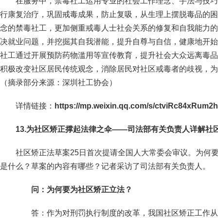
在服务中，禁毒社工运用专业的社会工作理念、手法与技巧
行康复治疗，巩固戒毒成果，防止复吸，从生理上摆脱毒品的困
念的禁毒社工，更加侧重戒毒人士社会关系的修复和自我能力的
决就业问题，并挖掘其自我潜能，提升自尊与自信，健康地开始
社工通过开展预防药物滥用等宣传教育，提升社会大众远离毒品
积极改变社区居民传统观念，消除居民对社区戒毒者的歧视，为
（摘录部分来源：深圳社工协会）
详情链接：
https://mp.weixin.qq.com/s/ctviRc84xRum2
13.为社区矫正撑起法律之伞——司法部有关负责人详解社
社区矫正法草案25日首次提请全国人大常委会审议。为何
是什么？草案的内容有哪些？记者采访了司法部有关负责人。
问：为何要为社区矫正立法？
答：作为对刑罚执行制度的改革，我国社区矫正工作从20