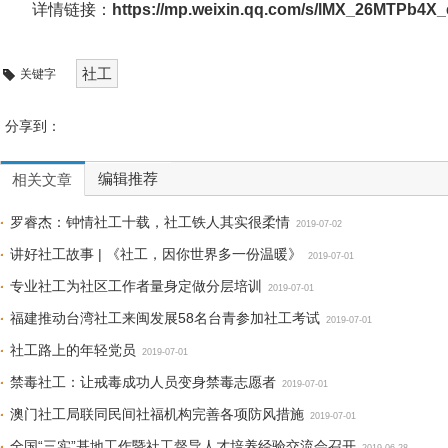
详情链接：
https://mp.weixin.qq.com/s/lMX_26MTPb4X
社工
关键字
分享到：
编辑推荐
相关文章
罗睿杰：钟情社工十载，社工铁人其实很柔情
2019-07-02
讲好社工故事 | 《社工，因你世界多一份温暖》
2019-07-01
专业社工为社区工作者量身定做分层培训
2019-07-01
福建推动台湾社工来闽发展58名台青参加社工考试
2019-07-01
社工路上的年轻党员
2019-07-01
禁毒社工：让戒毒成功人员变身禁毒志愿者
2019-07-01
澳门社工局联同民间社福机构完善各项防风措施
2019-07-01
全国“三实”基地工作暨社工督导人才培养经验交流会召开