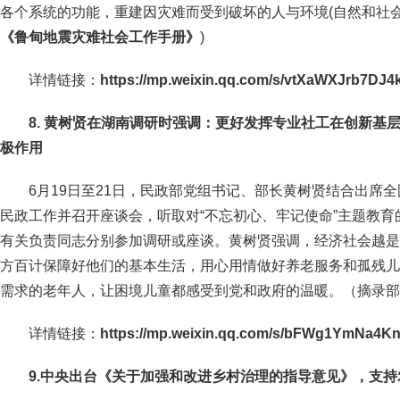
各个系统的功能，重建因灾难而受到破坏的人与环境(自然和社会
《鲁甸地震灾难社会工作手册》
)
详情链接：
https://mp.weixin.qq.com/s/vtXaWXJrb7DJ4
8. 黄树贤在湖南调研时强调：更好发挥专业社工在创新基
极作用
6月19日至21日，民政部党组书记、部长黄树贤结合出席
民政工作并召开座谈会，听取对“不忘初心、牢记使命”主题教
有关负责同志分别参加调研或座谈。黄树贤强调，经济社会越是
方百计保障好他们的基本生活，用心用情做好养老服务和孤残儿
需求的老年人，让困境儿童都感受到党和政府的温暖。（摘录部
详情链接：
https://mp.weixin.qq.com/s/bFWg1YmNa4
9.中央出台《关于加强和改进乡村治理的指导意见》，支