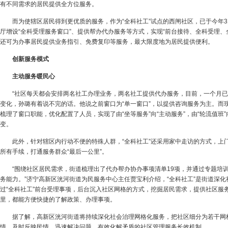
有不同需求的居民提供全方位服务。
而为使辖区居民得到更优质的服务，作为“全科社工”试点的西闸社区，已于今年3
厅增设“全科受理服务窗口”、提供帮办代办服务等方式，实现“前台接待、全科受理、
还可为办事居民提供业务指引、免费复印等服务，最大限度地为居民提供便利。
创新服务模式
主动服务暖民心
“社区每天都会安排两名社工办理业务，两名社工提供代办服务，目前，一个月已
变化，孙璐有着说不完的话。他说之前窗口为“单一窗口”，以提供咨询服务为主。而现
梳理了窗口职能，优化配置了人员，实现了由“坐等服务”向“主动服务”，由“轮流值班”向
变。
此外，针对辖区内行动不便的特殊人群，“全科社工”还采用家中走访的方式，上
所有手续，打通服务群众“最后一公里”。
“围绕社区居民需求，街道梳理出了代办帮办协办事项清单19项，并通过专题培训
务能力。”济宁高新区洸河街道为民服务中心主任贾宝利介绍，“全科社工”是街道深
过“全科社工”前台受理事项，后台沉入社区网格的方式，挖掘居民需求，提供社区服
里，都能方便快捷的了解政策、办理事项。
据了解，高新区洸河街道将持续深化社会治理网格化服务，把社区细分为若干网
情、及时反映民情、迅速解决问题，有效化解矛盾的社区管理服务长效机制。