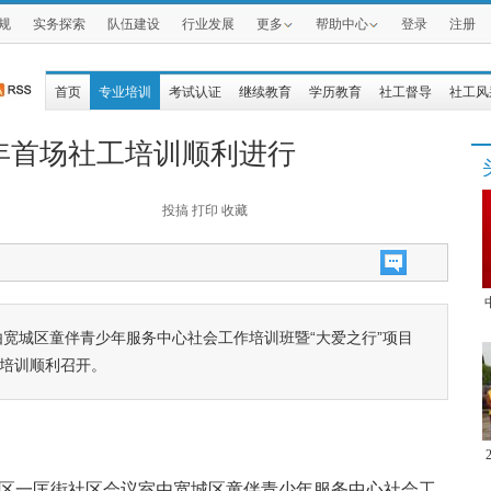
规
实务探索
队伍建设
行业发展
更多
帮助中心
登录
注册
首页
专业培训
考试认证
继续教育
学历教育
社工督导
社工风
年首场社工培训顺利进行
投搞
打印
收藏
由宽城区童伴青少年服务中心社会工作培训班暨“大爱之行”项目
场培训顺利召开。
城区一匡街社区会议室由宽城区童伴青少年服务中心社会工