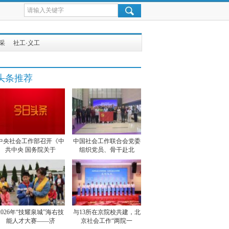
采
社工·义工
头条推荐
中央社会工作部召开《中
中国社会工作联合会党委
共中央 国务院关于
组织党员、骨干赴北
2026年“技耀泉城”海右技
与13所在京院校共建，北
能人才大赛——济
京社会工作“两院一