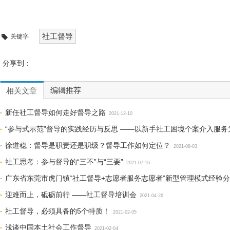
社工督导
关键字
分享到：
编辑推荐
相关文章
新任社工督导如何走好督导之路
2021-12-10
“参与式示范”督导的实践经历与反思 ——以新手社工困境个案介入服务
徐道稳：督导是职责还是职级？督导工作如何定位？
2021-08-03
社工思考：参与督导的“三不”与“三要”
2021-07-16
广东省东莞市虎门镇“社工督导+志愿者服务志愿者”新型管理模式经验
迎难而上，砥砺前行 ——社工督导培训会
2021-04-26
社工督导，必须具备的5个特质！
2021-02-05
浅谈中国本土社会工作督导
2021-02-04