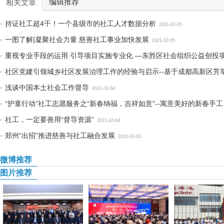
编辑推荐
相关文章
持证社工超4千！一个县级市的社工人才数据分析
2021-02-05
一图了解|凝聚社会力量 慈善社工事业加快发展
2021-02-05
重视专业手段的运用 引导项目实施专业化 —东胜区社会组织公益创投
社区党建引领城乡社区发展治理工作的经验与启示--基于成都高新区芳
04
浅谈中国本土社会工作督导
2021-02-04
04
“护童行动”社工志愿服务之“新春纳福，吉祥如意”--寓意美好的新春手工
社工，一定要善用“督导资源”
2021-02-04
郑州“出招”推进慈善与社工融合发展
2021-02-03
微博推荐
图片推荐