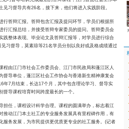
土见习督导共有26名，接下来，他们将进入实践阶段。
进行答辩汇报。答辩包含汇报及提问环节，学员们根据所
进行汇报总结，并接受答辩专家委员的提问。答辩委员会
实践整体表现、毕业论文及答辩汇报等，对学员进行综合
秀见习督导，莫素琼等21名学员分别以良好或及格成绩通过
课程由江门市社会工作委员会、江门市民政局和蓬江区人
为督导单位，蓬江区社会工作协会与香港新生精神康复会
016年7月结束，长达17个月，其中包含理论学习、督导实
别督导课程培育时间跨度最长的一个。
导担任，课程设计科学合理。课程的圆满举办，标志着江
对推动江门本土社工的专业服务发展具有里程碑作用，有
化服务发展，为市民提供更优质更专业的社工服务。(
记者