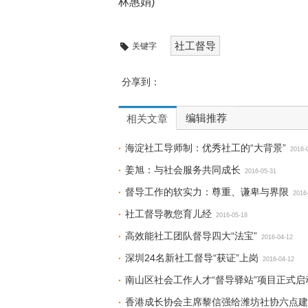
林惠娟)
社工督导
关键字
分享到：
编辑推荐
相关文章
海淀社工导师制：优秀社工的“大背景”
2016-
姜旭：与社会服务共同成长
2016-05-31
督导工作的软实力：尊重、谦卑与界限
2016
社工督导教您育儿经
2016-05-18
高效能社工团队督导四大“法宝”
2016-04-12
深圳24名新社工督导“获证”上岗
2016-04-12
南山区社会工作人才“督导驿站”项目正式启
香港成长协会主席黎信强给潍坊社协六点建