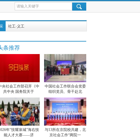
采
社工·义工
头条推荐
中央社会工作部召开《中
中国社会工作联合会党委
共中央 国务院关于
组织党员、骨干赴北
2026年“技耀泉城”海右技
与13所在京院校共建，北
能人才大赛——济
京社会工作“两院一