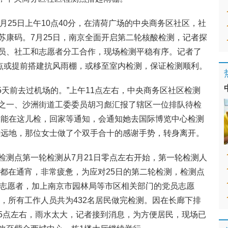
7月25日上午10点40分，在清荷广场的中央商务区社区，社
苏康码。7月25日，南京全面开启第二轮核酸检测，记者探
员、社工和志愿者分工合作，现场检测平稳有序。记者了
测点或提前搭建抗风雨棚，或移至室内检测，保证检测顺利。
5天前去过机场的。”上午11点左右，中央商务区社区检测
之一、沙洲街道工委委员胡习彪汇报了辖区一位排队待检
不能在这儿检，回家等通知，会通知她去国际博览中心检测
远远地，那位女士做了个双手合十的感谢手势，转身离开。
检测点第一轮检测从7月21日零点左右开始，第一轮检测人
本都在通宵，非常疲惫，为应对25日的第二轮检测，检测点
名志愿者，加上南京市园林局等市区相关部门的党员志愿
点，所有工作人员共为432名居民做完检测。因在长廊下排
5点左右，雨水太大，记者接到消息，为方便居民，现场已