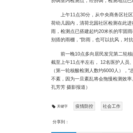
协调室内检测点，经协调，检测地点已
上午11点30分，从中央商务区社
荷幼儿园内，清荷北园社区检测在此进
雨，检测点已搭建起约20米长的牢固
别搭的雨棚，“防雨，也可以抗风，对抗
前一晚10点多向居民发完第二轮
截至上午11点半左右， 12名医护人员
（第一轮核酸检测人数约6000人），
不紊，因为一旦紊乱将会拖慢检测效率
孔芳芳 摄影报道）
疫情防控
社会工作
关键字
分享到：