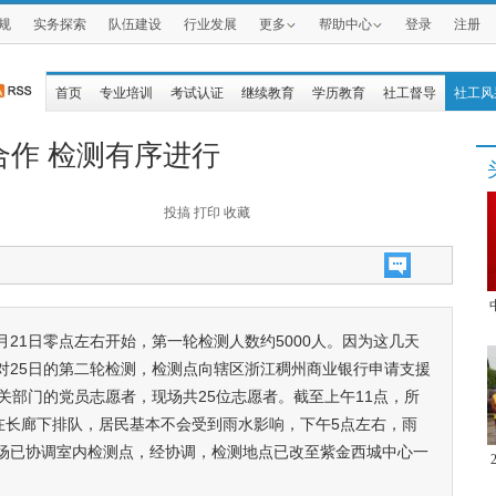
规
实务探索
队伍建设
行业发展
更多
帮助中心
登录
注册
首页
专业培训
考试认证
继续教育
学历教育
社工督导
社工风
作 检测有序进行
投搞
打印
收藏
21日零点左右开始，第一轮检测人数约5000人。因为这几天
对25日的第二轮检测，检测点向辖区浙江稠州商业银行申请支援
关部门的党员志愿者，现场共25位志愿者。截至上午11点，所
在长廊下排队，居民基本不会受到雨水影响，下午5点左右，雨
场已协调室内检测点，经协调，检测地点已改至紫金西城中心一