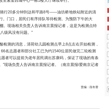
改至紫金西城中心一栋1楼大厅继续举行。
区骑行20多分钟到达和平路8号——油坊桥地铁站附近的清
行。门口，居民们有序排队等待检测。为预防下午的大
雨棚。现场相关负责人告诉南京晨报记者，这是为检测点特
八级风没有问题。”
核酸检测的消息，清荷幼儿园检测点早上8点左右开始检测，
、66名志愿者和部分社工已为约1540位居民做完二轮检测
“志愿者可以提前为老年居民调出苏康码，保证了现场的有条
。”现场负责人告诉南京晨报记者。
（南京晨报/爱南京记者
责编：
段冬蕾