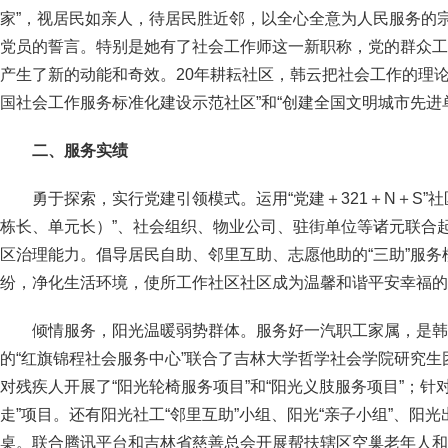
家”，视居民如亲人，待居民胜近邻，以全心全意为人民服务的
党员的誓言。特别是她有了社会工作师这一新职称，党的群众工
产生了新的动能和奇效。20年耕耘社区，韩云把社会工作的理论
国社会工作服务标准化建设示范社区”和“创建全国文明城市先进
二、服务实绩
勇于探索，实行党建引领模式。运用“党建＋321＋N＋S”
栋长、单元长）”、社会组织、物业公司、驻街单位等诸元联合
区治理能力。倡导居民自助、邻里互助、志愿他助的“三助”服
纷，净化生活环境，使所工作社区社区成为温馨和谐平安幸福的
倾情服务，阳光温暖弱势群体。服务好一汽职工家属，是韩
的“红旗锦程社会服务中心”联合了吉林大学哲学社会学院研究
对残疾人开展了“阳光轮椅服务项目”和“阳光义肢服务项目”；针
走”项目。还有阳光社工“邻里互助”小组、阳光“亲子小组”、阳
桌。联合腾讯平台和吉林省慈善总会开展帮扶辖区空巢老年人和困