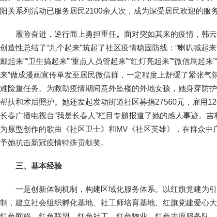
阳关系列活动已服务居民2100余人次，成为深受居民欢迎的服
履险奋进，逆行而上勇担重任
。
面对突如其来的疫情，韩云
创造性总结了“九个起来”筑起了社区疫情稳固防线：“喇叭喊起来”“
戴起来”“卫生搞起来”“重点人员管起来”“红灯亮起来”“微信刷起来
来”做成漫画宣传单发至居民微信群，一定程度上舒缓了紧张气
难险重任务。为救助疫情期间意外坠楼的外地女孩，她身穿防护
帮扶和术后照护。她还发起发动街道社区募捐27560元，雇用1
长春广播电视台“我是长春人”栏目专题报道了她的感人事迹。
为原型创作的歌曲《社区卫士》和MV《社区英雄》，在群众中
予她抗击新冠疫情特殊贡献奖。
三、基本经验
一是创新体制机制，构建区域化服务体系。以红旗党建为引
制，建立社会组织孵化基地、社工师培育基地、红旗党建爱心大
红色网格、红色联盟、红色社工、红色物业、红色志愿服务队。