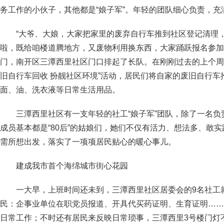
务工作的小伙子，其他都是“娘子军”。年轻的团队细心负责，
“大爷、大娘，大家把家里的废弃自行车推到社区登记清理
啦，既给咱楼道腾地方，又废物利用换东西，大家踊跃报名参加。”
门，南开区三潭西里社区门口排起了长队。在刚刚过去的上个周
旧自行车回收 扮靓社区环境”活动，居民们将自家的废旧自行
面、油、洗衣液等日常生活用品。
三潭西里社区有一支年轻的社工“娘子军”团队，除了一名
成员基本都是“80后”的姑娘们，她们不仅有活力、想法多、敢
需所想出发，落实了一项项居民贴心的暖心事儿。
建成我市首个海绵城市街心花园
一大早，上班时间还未到，三潭西里社区居委会的9名社工
民：企事业单位在职党员报道、开具代买药证明、生育证明……
日常工作；不时还有居民来反映日常琐事，三潭西里3号楼门灯