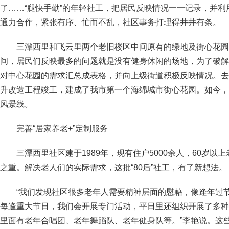
了……“腿快手勤”的年轻社工，把居民反映情况一一记录，并利
通力合作，紧张有序、忙而不乱，社区事务打理得井井有条。
三潭西里和飞云里两个老旧楼区中间原有的绿地及街心花园
间，居民们反映最多的问题就是没有健身休闲的场地，为了破解
对中心花园的需求汇总成表格，并向上级街道积极反映情况。去
升改造工程竣工，建成了我市第一个海绵城市街心花园。如今，
风景线。
完善“居家养老+”定制服务
三潭西里社区建于1989年，现有住户5000余人，60岁
之重。解决老人们的实际需求，这批“80后”社工，有了新想法。
“我们发现社区很多老年人需要精神层面的慰藉，像逢年过
每逢重大节日，我们会开展专门活动，平日里还组织开展了多种
里面有老年合唱团、老年舞蹈队、老年健身队等。”李艳说。这