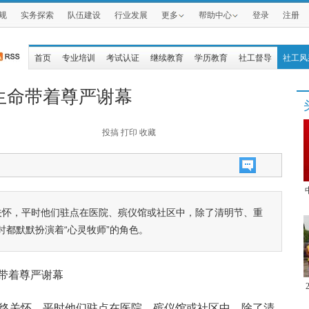
规
实务探索
队伍建设
行业发展
更多
帮助中心
登录
注册
首页
专业培训
考试认证
继续教育
学历教育
社工督导
社工风
生命带着尊严谢幕
投搞
打印
收藏
关怀，平时他们驻点在医院、殡仪馆或社区中，除了清明节、重
都默默扮演着“心灵牧师”的角色。
命带着尊严谢幕
临终关怀，平时他们驻点在医院、殡仪馆或社区中，除了清