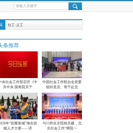
采
社工·义工
头条推荐
中央社会工作部召开《中
中国社会工作联合会党委
共中央 国务院关于
组织党员、骨干赴北
2026年“技耀泉城”海右技
与13所在京院校共建，北
能人才大赛——济
京社会工作“两院一