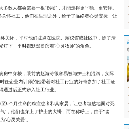
大多数人都会需要一根“拐杖”，才能走得更平稳、更安详。
临终关怀社工，他们在生理之外，给予了临终者心灵安抚，让
事临终关怀，平时他们驻点在医院、殡仪馆或社区中，除了清
光灯下，平时都默默扮演着“心灵牧师”的角色。
病房中穿梭，眼前的赵海涛很容易被与护士相混淆，实际
年，时任企业内训师的她带着对社工行业的好奇参加了社工证
得通过后正式步入社工行业。
3至6个月生命的癌症患者和其家属，让患者坦然地面对死
气”，他们也穿上了护士的大褂，而在称呼上，由于“临
为“心灵关爱”。