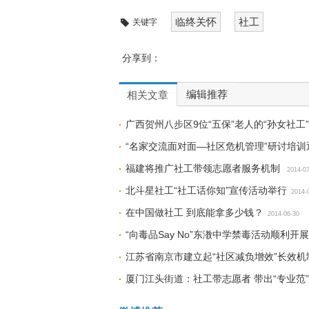
临终关怀
社工
关键字
分享到：
编辑推荐
相关文章
广西贺州八步区9位“五保”老人的“孙女社工
“名家交流面对面—社区危机管理”研讨培训
福建将推广社工带领志愿者服务机制
2014-0
北斗星社工“社工话你知”宣传活动举行
2014-
在中国做社工 到底能拿多少钱？
2014-06-30
“向毒品Say No”东漖中学禁毒活动顺利开展
江苏省南京市建立起“社区减负增效”长效机
厦门江头街道：社工带志愿者 带出“专业范”