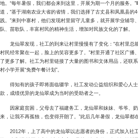
地。“每年暑假，我们都会来到这里，开展为期一个月的服务。
道，“基于湖南农业大省的省情，我们选择了古丈县和凤凰县的
践。”来到中寨村，他们发现村里留守儿童多，就开展学业辅导
队、苗歌队，丰富村民的精神生活，增加对民族文化的了解。
龙仙翠发现，社工的到来让村里慢慢有了变化：“在村里总
村民经常聚在一起，脸上的笑容更多了。”村里开通了社区广播
了更多了解。社工为村里链接了大量的图书和文体用品，还联系
村小学开展“免费午餐计划”。
得知有的孩子即将面临辍学，社工发动公益组织和爱心人士
款，成绩优异的龙仙翠成为当时的受助者之一。
因家庭贫困，父母去了福建务工，龙仙翠和妹妹、爷爷、奶
来，让我不再孤独，也变得开朗了。”此后几年暑假，龙仙翠都
2012年，上了高中的龙仙翠以志愿者的身份，正式加入社