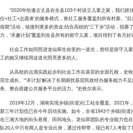
“2020年恰逢古丈县在全县103个村设立儿童之家，我们抓
任+社工+志愿者’的服务模式，将社工服务覆盖到所有村寨。”后
假期”活动，链接到更多的资金;结合高校的“三下乡”活动，招
力，“禾趣计划”覆盖到全县所有的留守儿童，项目得到了各方好
社会工作如同照进龙仙翠生命里的一道光，曾经是留守儿童
工的她又继续用这道光照亮更多的人。
从高校的点滴实践起步到社会工作在基层的全面扎根，史铁
茁壮成长。“‘禾计划’解决了长期困扰基层民政经办服务能力不
务、整合搭建公共服务平台的活力。”史铁尔表示。
2019年12月，湖南实现乡镇(街道)社工站全覆盖。2021
新三年计划也已在今年启动实施。如今，全省1943个乡镇(街道)
在三湘大地的街头巷尾、田间地头。龙仙翠团队的专业能力也在
队20人中只有两人是专业出身，通过传帮带，现已有7人考取了