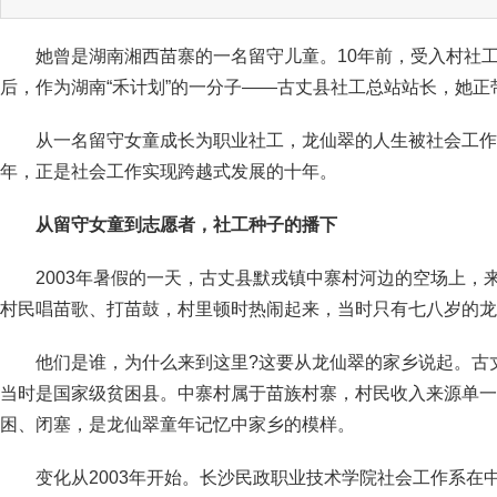
她曾是湖南湘西苗寨的一名留守儿童。10年前，受入村社工
后，作为湖南“禾计划”的一分子——古丈县社工总站站长，她正
从一名留守女童成长为职业社工，龙仙翠的人生被社会工作
年，正是社会工作实现跨越式发展的十年。
从留守女童到志愿者，社工种子的播下
2003年暑假的一天，古丈县默戎镇中寨村河边的空场上，
村民唱苗歌、打苗鼓，村里顿时热闹起来，当时只有七八岁的龙
他们是谁，为什么来到这里?这要从龙仙翠的家乡说起。古
当时是国家级贫困县。中寨村属于苗族村寨，村民收入来源单一
困、闭塞，是龙仙翠童年记忆中家乡的模样。
变化从2003年开始。长沙民政职业技术学院社会工作系在