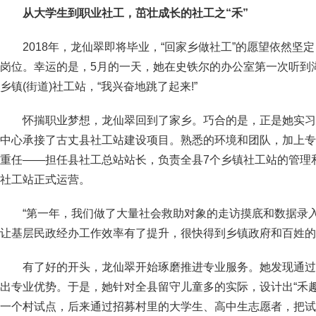
从大学生到职业社工，茁壮成长的社工之“禾”
2018年，龙仙翠即将毕业，“回家乡做社工”的愿望依然坚
岗位。幸运的是，5月的一天，她在史铁尔的办公室第一次听到湖
乡镇(街道)社工站，“我兴奋地跳了起来!”
怀揣职业梦想，龙仙翠回到了家乡。巧合的是，正是她实习
中心承接了古丈县社工站建设项目。熟悉的环境和团队，加上专
重任——担任县社工总站站长，负责全县7个乡镇社工站的管理和
社工站正式运营。
“第一年，我们做了大量社会救助对象的走访摸底和数据录
让基层民政经办工作效率有了提升，很快得到乡镇政府和百姓的
有了好的开头，龙仙翠开始琢磨推进专业服务。她发现通过
出专业优势。于是，她针对全县留守儿童多的实际，设计出“禾
一个村试点，后来通过招募村里的大学生、高中生志愿者，把试