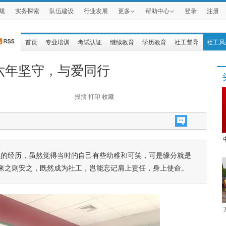
规
实务探索
队伍建设
行业发展
更多
帮助中心
登录
注册
首页
专业培训
考试认证
继续教育
学历教育
社工督导
社工风
六年坚守，与爱同行
投搞
打印
收藏
职的经历，虽然觉得当时的自己有些幼稚和可笑，可是缘分就是
来之则安之，既然成为社工，岂能忘记肩上责任，身上使命。