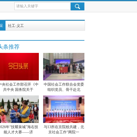
采
社工·义工
头条推荐
中央社会工作部召开《中
中国社会工作联合会党委
共中央 国务院关于
组织党员、骨干赴北
2026年“技耀泉城”海右技
与13所在京院校共建，北
能人才大赛——济
京社会工作“两院一