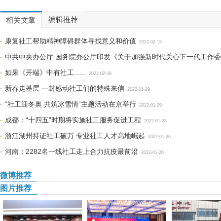
编辑推荐
相关文章
康复社工帮助精神障碍群体寻找意义和价值
2022-02-15
中共中央办公厅 国务院办公厅印发《关于加强新时代关心下一代工作
如果《开端》中有社工......
2022-02-09
新春走基层 一封感动社工们的特殊来信
2022-01-29
“社工迎冬奥 共筑冰雪情”主题活动在京举行
2022-01-29
成都：“十四五”时期将实施社工服务促进工程
2022-01-28
浙江湖州持证社工破万 专业社工人才高地崛起
2022-01-26
河南：2282名一线社工走上合力抗疫最前沿
2022-01-26
微博推荐
图片推荐