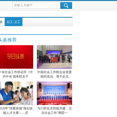
采
社工·义工
头条推荐
中央社会工作部召开《中
中国社会工作联合会党委
共中央 国务院关于
组织党员、骨干赴北
2026年“技耀泉城”海右技
与13所在京院校共建，北
能人才大赛——济
京社会工作“两院一