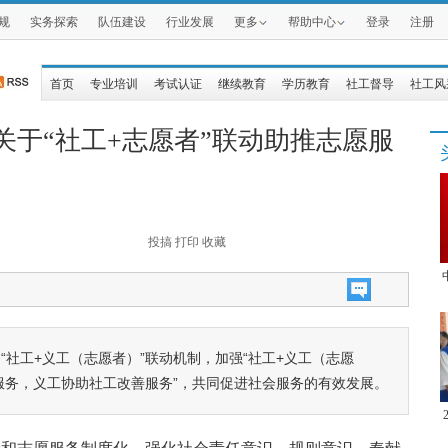
规
实务探索
队伍建设
行业发展
更多
帮助中心
登录
注册
首页
专业培训
考试认证
继续教育
学历教育
社工督导
社工风
关于“社工+志愿者”联动助推志愿服
投搞
打印
收藏
社工+义工（志愿者）”联动机制，加强“社工+义工（志愿
服务，义工协助社工改善服务”，共同促进社会服务的有效发展。