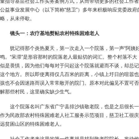
量指导基层社会工作实务案例方式，从而带动更多的社会工作者
公益事业发展中心（以下简称“慈卫”）多年来积极响应党委政
略，从未停歇。
镜头一：农疗基地熨帖农村特殊困难老人
犹记得那个炎热夏天，第一次走入一个院落，第一声“阿姨
鸣。“呆滞”是形容那时的院落老人最贴切的词汇。整个村落不
似是畏惧，因为他们每每对于问起这个院落就避而不谈，却总记
这个地方。所以即使离得仅几百米的距离，小镇上圩日的喧嚣也
孩也不会因迷路而误入常常敞开的院门。原本对此偏见不置可否
解那些村民，这里确实缺少生气。
这个院落名叫广东省广宁县排沙镇敬老院，也是之后很长一
作为民政部农村特殊困难老人社工服务示范项目，慈卫社工很庆
远贫困山区的特殊困难老人。
社会工作者来这里的第一件事就是找到敬老院院长，发动他