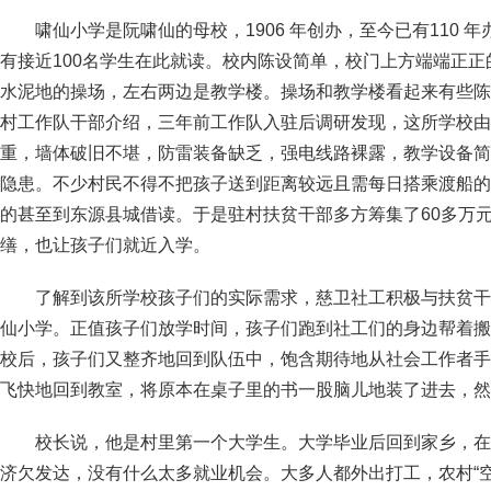
啸仙小学是阮啸仙的母校，1906 年创办，至今已有110
有接近100名学生在此就读。校内陈设简单，校门上方端端正正
水泥地的操场，左右两边是教学楼。操场和教学楼看起来有些陈
村工作队干部介绍，三年前工作队入驻后调研发现，这所学校由
重，墙体破旧不堪，防雷装备缺乏，强电线路裸露，教学设备简
隐患。不少村民不得不把孩子送到距离较远且需每日搭乘渡船的
的甚至到东源县城借读。于是驻村扶贫干部多方筹集了60多万
缮，也让孩子们就近入学。
了解到该所学校孩子们的实际需求，慈卫社工积极与扶贫干
仙小学。正值孩子们放学时间，孩子们跑到社工们的身边帮着搬
校后，孩子们又整齐地回到队伍中，饱含期待地从社会工作者手
飞快地回到教室，将原本在桌子里的书一股脑儿地装了进去，然
校长说，他是村里第一个大学生。大学毕业后回到家乡，在
济欠发达，没有什么太多就业机会。大多人都外出打工，农村“