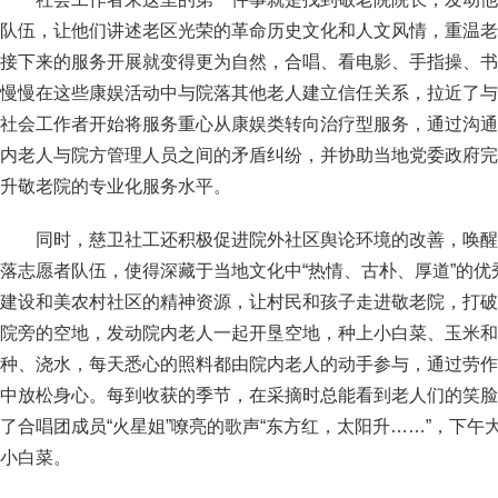
队伍，让他们讲述老区光荣的革命历史文化和人文风情，重温老
接下来的服务开展就变得更为自然，合唱、看电影、手指操、书
慢慢在这些康娱活动中与院落其他老人建立信任关系，拉近了与
社会工作者开始将服务重心从康娱类转向治疗型服务，通过沟通
内老人与院方管理人员之间的矛盾纠纷，并协助当地党委政府完
升敬老院的专业化服务水平。
同时，慈卫社工还积极促进院外社区舆论环境的改善，唤醒
落志愿者队伍，使得深藏于当地文化中“热情、古朴、厚道”的
建设和美农村社区的精神资源，让村民和孩子走进敬老院，打破
院旁的空地，发动院内老人一起开垦空地，种上小白菜、玉米和
种、浇水，每天悉心的照料都由院内老人的动手参与，通过劳作
中放松身心。每到收获的季节，在采摘时总能看到老人们的笑脸
了合唱团成员“火星姐”嘹亮的歌声“东方红，太阳升……”，下
小白菜。