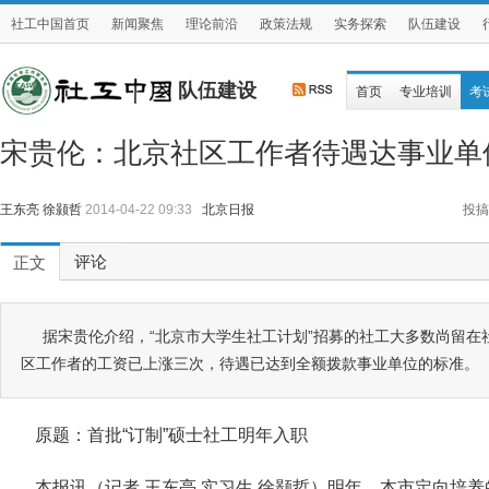
社工中国首页
新闻聚焦
理论前沿
政策法规
实务探索
队伍建设
队伍建设
首页
专业培训
考
宋贵伦：北京社区工作者待遇达事业单
王东亮 徐颢哲
2014-04-22 09:33
北京日报
投搞
评论
正文
据宋贵伦介绍，“北京市大学生社工计划”招募的社工大多数尚留在
区工作者的工资已上涨三次，待遇已达到全额拨款事业单位的标准。
原题：首批“订制”硕士社工明年入职
本报讯（记者 王东亮 实习生 徐颢哲）明年，本市定向培养